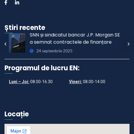
Știri recente
E
A fost semnat contractul pentru
REACTOARELE 3 și 4
15 noiembrie 2024
Programul de lucru EN:
Luni – Joi:
08.00-16.30
Vineri:
08.00-14.00
Locație