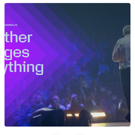
Despre AtkinsRéalis
Inginerie nucleara