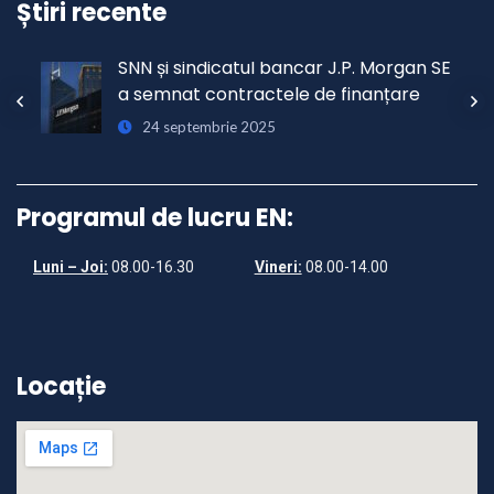
Știri recente
n SE
A fost semnat contractul pentru
e
REACTOARELE 3 și 4
15 noiembrie 2024
Programul de lucru EN:
Luni – Joi:
08.00-16.30
Vineri:
08.00-14.00
Locație